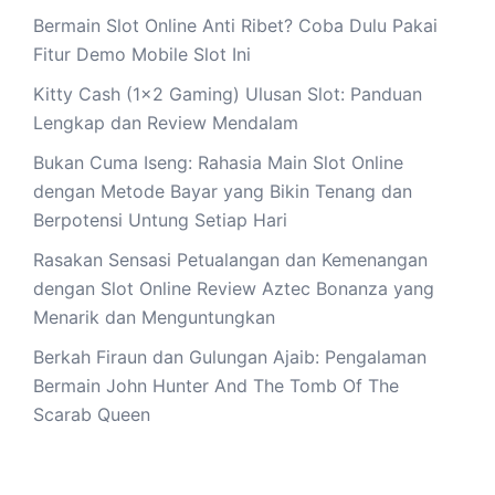
Bermain Slot Online Anti Ribet? Coba Dulu Pakai
Fitur Demo Mobile Slot Ini
Kitty Cash (1×2 Gaming) Ulusan Slot: Panduan
Lengkap dan Review Mendalam
Bukan Cuma Iseng: Rahasia Main Slot Online
dengan Metode Bayar yang Bikin Tenang dan
Berpotensi Untung Setiap Hari
Rasakan Sensasi Petualangan dan Kemenangan
dengan Slot Online Review Aztec Bonanza yang
Menarik dan Menguntungkan
Berkah Firaun dan Gulungan Ajaib: Pengalaman
Bermain John Hunter And The Tomb Of The
Scarab Queen