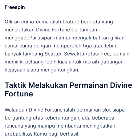
Freespin
Giliran cuma-cuma ialah feature berbeda yang
menciptakan Divine Fortune bertambah
menggaet.Partisipan mampu mengakibatkan giliran
cuma-cuma dengan memperoleh tiga atau lebih
banyak lambang Scatter. Sewaktu rotasi free, pemain
memiliki peluang lebih luas untuk meraih gabungan
kejayaan siapa menguntungkan.
Taktik Melakukan Permainan Divine
Fortune
Walaupun Divine Fortune ialah permainan slot siapa
bergantung atas keberuntungan, ada beberapa
rencana yang mampu membantu meningkatkan
probabilitas Kamu bagi berhasil: