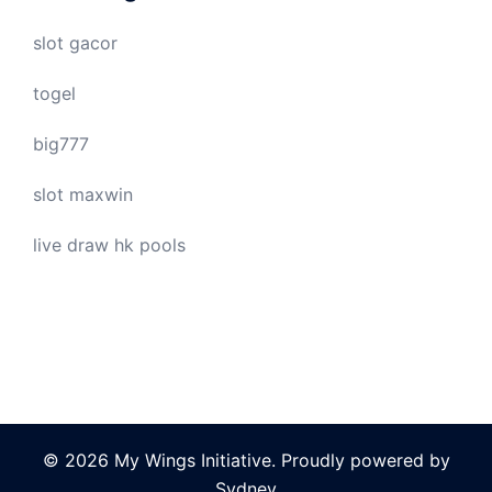
slot gacor
togel
big777
slot maxwin
live draw hk pools
© 2026 My Wings Initiative. Proudly powered by
Sydney