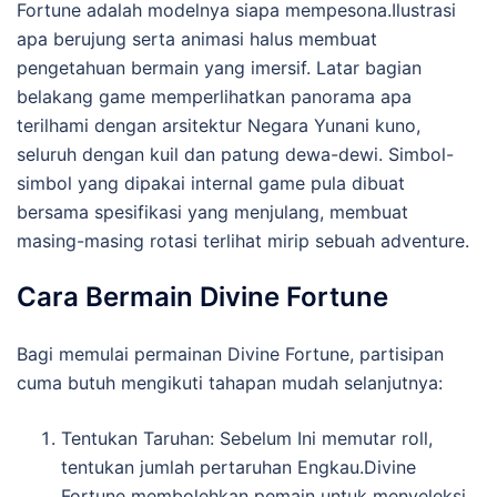
Fortune adalah modelnya siapa mempesona.Ilustrasi
apa berujung serta animasi halus membuat
pengetahuan bermain yang imersif. Latar bagian
belakang game memperlihatkan panorama apa
terilhami dengan arsitektur Negara Yunani kuno,
seluruh dengan kuil dan patung dewa-dewi. Simbol-
simbol yang dipakai internal game pula dibuat
bersama spesifikasi yang menjulang, membuat
masing-masing rotasi terlihat mirip sebuah adventure.
Cara Bermain Divine Fortune
Bagi memulai permainan Divine Fortune, partisipan
cuma butuh mengikuti tahapan mudah selanjutnya:
Tentukan Taruhan: Sebelum Ini memutar roll,
tentukan jumlah pertaruhan Engkau.Divine
Fortune membolehkan pemain untuk menyeleksi