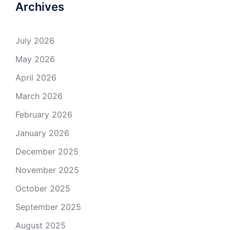
Archives
July 2026
May 2026
April 2026
March 2026
February 2026
January 2026
December 2025
November 2025
October 2025
September 2025
August 2025