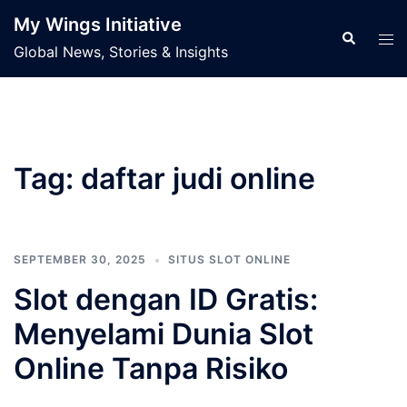
Skip
My Wings Initiative
to
Search
Tog
Global News, Stories & Insights
content
men
Tag:
daftar judi online
SEPTEMBER 30, 2025
SITUS SLOT ONLINE
Slot dengan ID Gratis:
Menyelami Dunia Slot
Online Tanpa Risiko