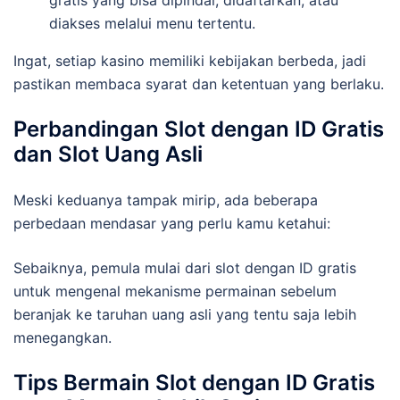
gratis yang bisa dipindai, didaftarkan, atau
diakses melalui menu tertentu.
Ingat, setiap kasino memiliki kebijakan berbeda, jadi
pastikan membaca syarat dan ketentuan yang berlaku.
Perbandingan Slot dengan ID Gratis
dan Slot Uang Asli
Meski keduanya tampak mirip, ada beberapa
perbedaan mendasar yang perlu kamu ketahui:
Sebaiknya, pemula mulai dari slot dengan ID gratis
untuk mengenal mekanisme permainan sebelum
beranjak ke taruhan uang asli yang tentu saja lebih
menegangkan.
Tips Bermain Slot dengan ID Gratis