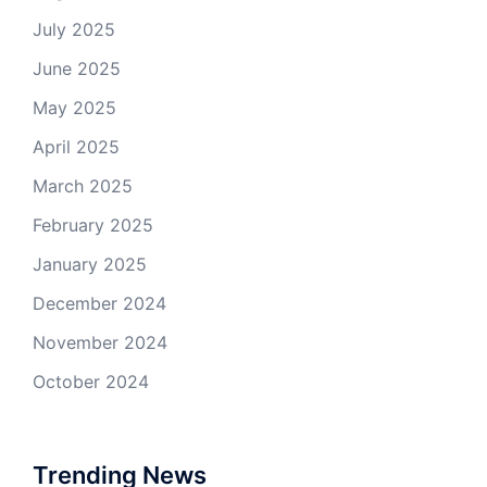
July 2025
June 2025
May 2025
April 2025
March 2025
February 2025
January 2025
December 2024
November 2024
October 2024
Trending News