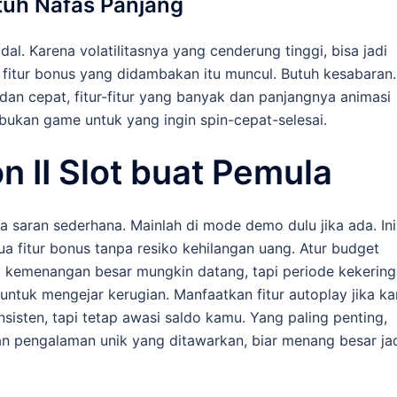
tuh Nafas Panjang
odal. Karena volatilitasnya yang cenderung tinggi, bisa jadi
fitur bonus yang didambakan itu muncul. Butuh kesabaran.
 dan cepat, fitur-fitur yang banyak dan panjangnya animasi
bukan game untuk yang ingin spin-cepat-selesai.
n II Slot buat Pemula
saran sederhana. Mainlah di mode demo dulu jika ada. Ini
 fitur bonus tanpa resiko kehilangan uang. Atur budget
rarti kemenangan besar mungkin datang, tapi periode kekerin
 untuk mengejar kerugian. Manfaatkan fitur autoplay jika k
isten, tapi tetap awasi saldo kamu. Yang paling penting,
an pengalaman unik yang ditawarkan, biar menang besar ja