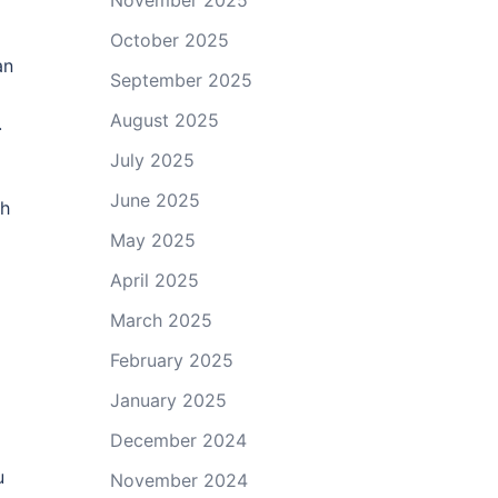
November 2025
October 2025
an
September 2025
August 2025
.
July 2025
June 2025
uh
May 2025
April 2025
March 2025
February 2025
January 2025
December 2024
u
November 2024