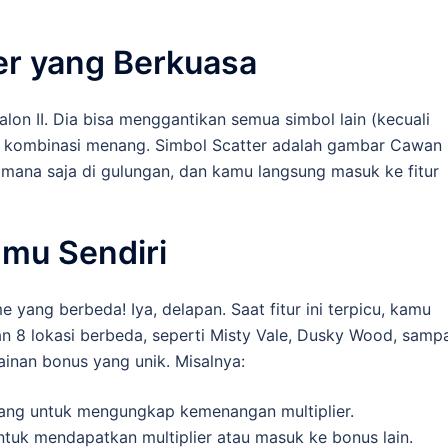
er yang Berkuasa
alon II. Dia bisa menggantikan semua simbol lain (kecuali
in kombinasi menang. Simbol Scatter adalah gambar Cawan
i mana saja di gulungan, dan kamu langsung masuk ke fitur
anmu Sendiri
e yang berbeda! Iya, delapan. Saat fitur ini terpicu, kamu
 8 lokasi berbeda, seperti Misty Vale, Dusky Wood, sampa
mainan bonus yang unik. Misalnya:
dang untuk mengungkap kemenangan multiplier.
tuk mendapatkan multiplier atau masuk ke bonus lain.