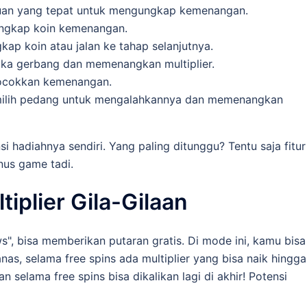
uan yang tepat untuk mengungkap kemenangan.
gungkap koin kemenangan.
kap koin atau jalan ke tahap selanjutnya.
uka gerbang dan memenangkan multiplier.
cocokkan kemenangan.
ilih pedang untuk mengalahkannya dan memenangkan
hadiahnya sendiri. Yang paling ditunggu? Tentu saja fitur
nus game tadi.
iplier Gila-Gilaan
s", bisa memberikan putaran gratis. Di mode ini, kamu bisa
nas, selama free spins ada multiplier yang bisa naik hingga
 selama free spins bisa dikalikan lagi di akhir! Potensi