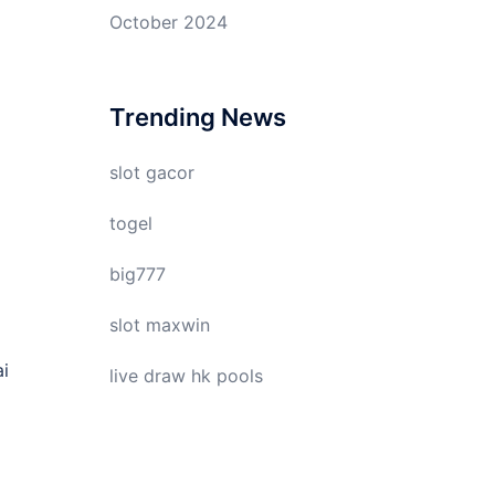
October 2024
Trending News
slot gacor
togel
big777
slot maxwin
i
live draw hk pools