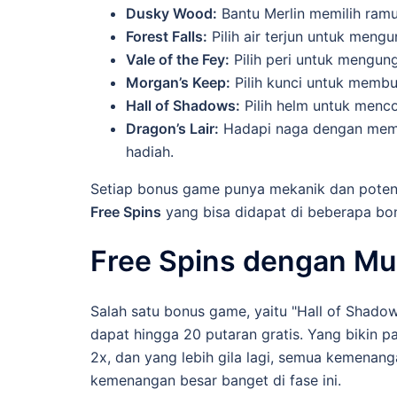
Dusky Wood:
Bantu Merlin memilih ram
Forest Falls:
Pilih air terjun untuk men
Vale of the Fey:
Pilih peri untuk mengung
Morgan’s Keep:
Pilih kunci untuk memb
Hall of Shadows:
Pilih helm untuk men
Dragon’s Lair:
Hadapi naga dengan mem
hadiah.
Setiap bonus game punya mekanik dan potensi 
Free Spins
yang bisa didapat di beberapa bo
Free Spins dengan Mult
Salah satu bonus game, yaitu "Hall of Shadow
dapat hingga 20 putaran gratis. Yang bikin pa
2x, dan yang lebih gila lagi, semua kemenangan
kemenangan besar banget di fase ini.