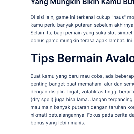
Yang Mungkin Bikin Kamu Bu
Di sisi lain, game ini terkenal cukup "haus" m
kamu perlu banyak putaran sebelum akhirnya 
Selain itu, bagi pemain yang suka slot simpel
bonus game mungkin terasa agak lambat. Ini 
Tips Bermain Avalo
Buat kamu yang baru mau coba, ada beberapa 
penting banget buat memahami alur dan semua
dengan disiplin. Ingat, volatilitas tinggi be
(dry spell) juga bisa lama. Jangan terpancing
mau main banyak putaran dengan taruhan kons
nikmati petualangannya. Fokus pada cerita d
bonus yang lebih manis.