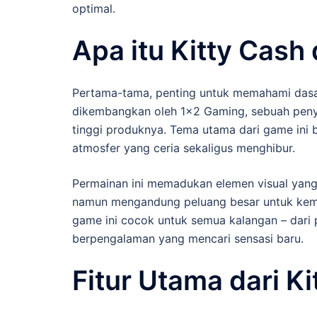
optimal.
Apa itu Kitty Cash
Pertama-tama, penting untuk memahami dasar 
dikembangkan oleh 1×2 Gaming, sebuah penye
tinggi produknya. Tema utama dari game ini 
atmosfer yang ceria sekaligus menghibur.
Permainan ini memadukan elemen visual yan
namun mengandung peluang besar untuk keme
game ini cocok untuk semua kalangan – dari
berpengalaman yang mencari sensasi baru.
Fitur Utama dari K