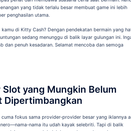
enangan yang tidak terlalu besar membuat game ini lebih
ber penghasilan utama.
 kamu di Kitty Cash? Dengan pendekatan bermain yang hat
runtungan sedang menunggu di balik layar gulungan ini. Inga
awab dan penuh kesadaran. Selamat mencoba dan semoga
r Slot yang Mungkin Belum
ut Dipertimbangkan
ita cuma fokus sama provider-provider besar yang iklannya 
nero—nama-nama itu udah kayak selebriti. Tapi di balik