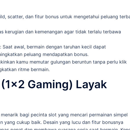
ild, scatter, dan fitur bonus untuk mengetahui peluang terb
tas kerugian dan kemenangan agar tidak terlalu terbawa
u: Saat awal, bermain dengan taruhan kecil dapat
ingkatkan peluang mendapatkan bonus.
ngkinkan kamu memutar gulungan beruntun tanpa perlu klik
gkatkan ritme bermain.
 (1×2 Gaming) Layak
n menarik bagi pecinta slot yang mencari permainan simpel
 yang cukup baik. Desain yang lucu dan fitur bonusnya
elepas penat dan membawa suasana ceria saat bermain. Kend