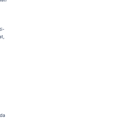
i-
t,
ada