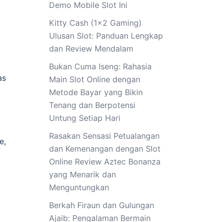
Demo Mobile Slot Ini
Kitty Cash (1×2 Gaming)
Ulusan Slot: Panduan Lengkap
dan Review Mendalam
Bukan Cuma Iseng: Rahasia
as
Main Slot Online dengan
Metode Bayar yang Bikin
Tenang dan Berpotensi
Untung Setiap Hari
Rasakan Sensasi Petualangan
e,
dan Kemenangan dengan Slot
Online Review Aztec Bonanza
yang Menarik dan
Menguntungkan
Berkah Firaun dan Gulungan
Ajaib: Pengalaman Bermain