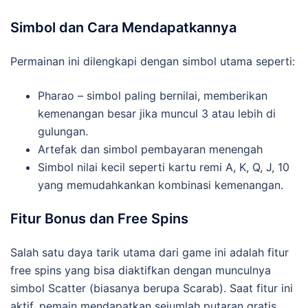
Simbol dan Cara Mendapatkannya
Permainan ini dilengkapi dengan simbol utama seperti:
Pharao – simbol paling bernilai, memberikan
kemenangan besar jika muncul 3 atau lebih di
gulungan.
Artefak dan simbol pembayaran menengah
Simbol nilai kecil seperti kartu remi A, K, Q, J, 10
yang memudahkankan kombinasi kemenangan.
Fitur Bonus dan Free Spins
Salah satu daya tarik utama dari game ini adalah fitur
free spins yang bisa diaktifkan dengan munculnya
simbol Scatter (biasanya berupa Scarab). Saat fitur ini
aktif, pemain mendapatkan sejumlah putaran gratis