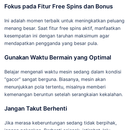
Fokus pada Fitur Free Spins dan Bonus
Ini adalah momen terbaik untuk meningkatkan peluang
menang besar. Saat fitur free spins aktif, manfaatkan
kesempatan ini dengan taruhan maksimum agar
mendapatkan pengganda yang besar pula.
Gunakan Waktu Bermain yang Optimal
Belajar mengenali waktu mesin sedang dalam kondisi
“gacor” sangat berguna. Biasanya, mesin akan
menunjukkan pola tertentu, misalnya memberi
kemenangan beruntun setelah serangkaian kekalahan.
Jangan Takut Berhenti
Jika merasa keberuntungan sedang tidak berpihak,