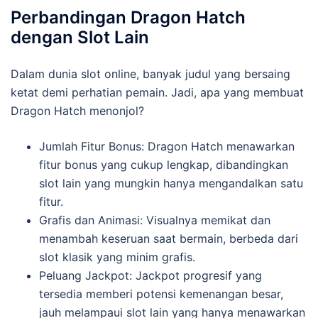
Perbandingan Dragon Hatch
dengan Slot Lain
Dalam dunia slot online, banyak judul yang bersaing
ketat demi perhatian pemain. Jadi, apa yang membuat
Dragon Hatch menonjol?
Jumlah Fitur Bonus: Dragon Hatch menawarkan
fitur bonus yang cukup lengkap, dibandingkan
slot lain yang mungkin hanya mengandalkan satu
fitur.
Grafis dan Animasi: Visualnya memikat dan
menambah keseruan saat bermain, berbeda dari
slot klasik yang minim grafis.
Peluang Jackpot: Jackpot progresif yang
tersedia memberi potensi kemenangan besar,
jauh melampaui slot lain yang hanya menawarkan