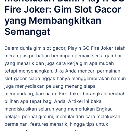
Fire Joker: Gim Slot Gacor
yang Membangkitkan
Semangat
Dalam dunia gim slot gacor, Play’n GO Fire Joker telah
merampas perhatian berlimpah pemain serta gambar
yang menarik dan juga cara kerja gim apa mudah
tetapi menyenangkan. Jika Anda mencari permainan
slot gacor siapa nggak hanya menggembirakan namun
juga menyediakan peluang menang siapa
mengundang, karena itu Fire Joker barangkali berubah
pilihan apa tepat bagi Anda. Artikel ini bakal
mendiskusikan seluruh yang memerlukan Engkau
pelajari perihal gim ini, memulai dari cara melakukan
permainan, features menarik, hingga tips untuk