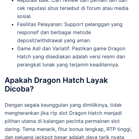
Reputasi Baik: Cari review dari pemain lain dan
cek reputasi situs tersebut di forum atau media
sosial.
Fasilitas Pelayanan: Support pelanggan yang
responsif dan berbagai metode
deposit/withdrawal yang aman.
Game Asli dan Variatif: Pastikan game Dragon
Hatch yang disediakan adalah versi resmi dan
perangkat lunak yang terjamin keadilannya.
Apakah Dragon Hatch Layak
Dicoba?
Dengan segala keunggulan yang dimilikinya, tidak
mengherankan jika rtp slot Dragon Hatch menjadi
pilihan utama di kalangan pecinta permainan slot
daring. Tema menarik, fitur bonus lengkap, RTP tinggi,
dan peluang jackpot besar adalah daya tarik nyata