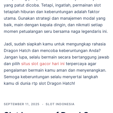
yang patut dicoba. Tetapi, ingatlah, permainan slot
tetaplah hiburan dan keberuntungan adalah faktor
utama. Gunakan strategi dan manajemen modal yang
baik, main dengan kepala dingin, dan nikmati setiap
momen petualangan seru bersama naga legendaris ini.
Jadi, sudah siapkah kamu untuk mengungkap rahasia
Dragon Hatch dan mencoba keberuntungan Anda?
Jangan lupa, selalu bermain secara bertanggung jawab
dan pilih
situs slot gacor hari ini
terpercaya agar
pengalaman bermain kamu aman dan menyenangkan.
Semoga keberuntungan selalu menyertai langkah
kamu di dunia rtp slot Dragon Hatch!
SEPTEMBER 11, 2025
SLOT INDONESIA