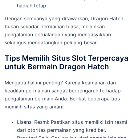
hadiah tetap.
Dengan semuanya yang ditawarkan, Dragon Hatch
bukan sekadar permainan biasa, melainkan
pengalaman petualangan yang mengasyikkan
sekaligus mendatangkan peluang besar.
Tips Memilih Situs Slot Terpercaya
untuk Bermain Dragon Hatch
Mengapa hal ini penting? Karena keamanan dan
keadilan permainan sangat berpengaruh terhadap
pengalaman bermain Anda. Berikut beberapa tips
memilih situs yang aman:
Lisensi Resmi: Pastikan situs memiliki izin resmi
dari otoritas permainan yang kredibel.