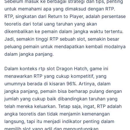
Sebelum masuk ke berbagai strategi dan tips, penting
untuk memahami apa yang dimaksud dengan RTP.
RTP, singkatan dari Return to Player, adalah persentase
teoretis dari total uang taruhan yang akan
dikembalikan ke pemain dalam jangka waktu tertentu.
Jadi, semakin tinggi RTP sebuah slot, semakin besar
peluang pemain untuk mendapatkan kembali modalnya
dalam jangka panjang.
Dalam konteks rtp slot Dragon Hatch, game ini
menawarkan RTP yang cukup kompetitif, yang
umumnya berada di kisaran 96%. Artinya, dalam
jangka panjang, pemain bisa berharap pulang dengan
jumlah yang cukup baik dibandingkan taruhan yang
telah mereka keluarkan. Tetap saja, ingat, RTP adalah
angka teoretis dan tidak menjamin kemenangan
langsung, tapi itu menjadi indikator penting dalam
memilih slot yang adil dan menguntungkan.