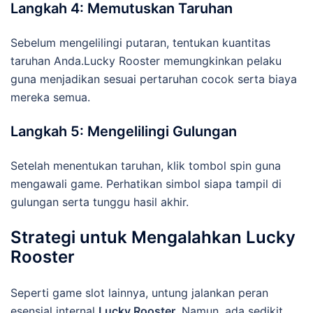
Langkah 4: Memutuskan Taruhan
Sebelum mengelilingi putaran, tentukan kuantitas
taruhan Anda.Lucky Rooster memungkinkan pelaku
guna menjadikan sesuai pertaruhan cocok serta biaya
mereka semua.
Langkah 5: Mengelilingi Gulungan
Setelah menentukan taruhan, klik tombol spin guna
mengawali game. Perhatikan simbol siapa tampil di
gulungan serta tunggu hasil akhir.
Strategi untuk Mengalahkan Lucky
Rooster
Seperti game slot lainnya, untung jalankan peran
esensial internal
Lucky Rooster
. Namun, ada sedikit