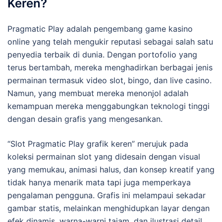
Keren?
Pragmatic Play adalah pengembang game kasino
online yang telah mengukir reputasi sebagai salah satu
penyedia terbaik di dunia. Dengan portofolio yang
terus bertambah, mereka menghadirkan berbagai jenis
permainan termasuk video slot, bingo, dan live casino.
Namun, yang membuat mereka menonjol adalah
kemampuan mereka menggabungkan teknologi tinggi
dengan desain grafis yang mengesankan.
“Slot Pragmatic Play grafik keren” merujuk pada
koleksi permainan slot yang didesain dengan visual
yang memukau, animasi halus, dan konsep kreatif yang
tidak hanya menarik mata tapi juga memperkaya
pengalaman pengguna. Grafis ini melampaui sekadar
gambar statis, melainkan menghidupkan layar dengan
efek dinamis, warna-warni tajam, dan ilustrasi detail