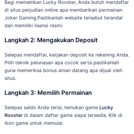
Bagi memainkan Lucky Rooster, Anda butuh mendaftar
di situs perjudian online apa memberikan permainan
Joker Gaming.Pastikanlah website tersebut terandal
dan memiliki lisensi resmi.
Langkah 2: Mengakukan Deposit
Selepas mendaftar, kerjakan deposit ke rekening Anda.
Pilih teknik pelunasan apa cocok serta pastikanlah
guna memeriksa bonus aman datang apa dijual oleh
situs.
Langkah 3: Memilih Permainan
Selepas saldo Anda terisi, temukan game
Lucky
Rooster
di dalam daftar game siapa tersedia. Klik di
ikon game untuk memulai.