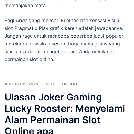
memanjakan mata.
Bagi Anda yang mencari kualitas dan sensasi visual,
slot Pragmatic Play grafik keren adalah jawabannya.
Jangan ragu untuk mencoba beberapa judul populer
mereka dan rasakan sendiri bagaimana grafis yang
luar biasa dapat mengubah cara Anda menikmati
permainan slot online.
AUGUST 5, 2025
SLOT THAILAND
Ulasan Joker Gaming
Lucky Rooster: Menyelami
Alam Permainan Slot
Online apa