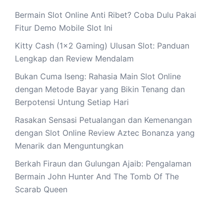
Bermain Slot Online Anti Ribet? Coba Dulu Pakai
Fitur Demo Mobile Slot Ini
Kitty Cash (1×2 Gaming) Ulusan Slot: Panduan
Lengkap dan Review Mendalam
Bukan Cuma Iseng: Rahasia Main Slot Online
dengan Metode Bayar yang Bikin Tenang dan
Berpotensi Untung Setiap Hari
Rasakan Sensasi Petualangan dan Kemenangan
dengan Slot Online Review Aztec Bonanza yang
Menarik dan Menguntungkan
Berkah Firaun dan Gulungan Ajaib: Pengalaman
Bermain John Hunter And The Tomb Of The
Scarab Queen