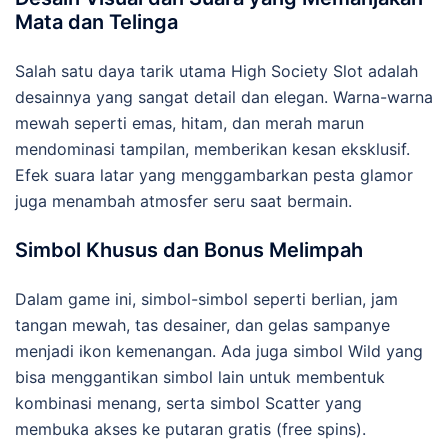
Mata dan Telinga
Salah satu daya tarik utama High Society Slot adalah
desainnya yang sangat detail dan elegan. Warna-warna
mewah seperti emas, hitam, dan merah marun
mendominasi tampilan, memberikan kesan eksklusif.
Efek suara latar yang menggambarkan pesta glamor
juga menambah atmosfer seru saat bermain.
Simbol Khusus dan Bonus Melimpah
Dalam game ini, simbol-simbol seperti berlian, jam
tangan mewah, tas desainer, dan gelas sampanye
menjadi ikon kemenangan. Ada juga simbol Wild yang
bisa menggantikan simbol lain untuk membentuk
kombinasi menang, serta simbol Scatter yang
membuka akses ke putaran gratis (free spins).