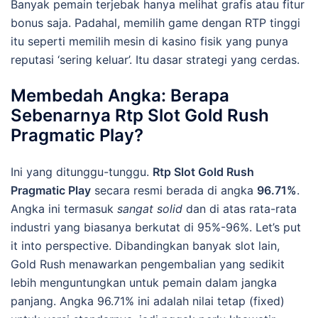
Banyak pemain terjebak hanya melihat grafis atau fitur
bonus saja. Padahal, memilih game dengan RTP tinggi
itu seperti memilih mesin di kasino fisik yang punya
reputasi ‘sering keluar’. Itu dasar strategi yang cerdas.
Membedah Angka: Berapa
Sebenarnya Rtp Slot Gold Rush
Pragmatic Play?
Ini yang ditunggu-tunggu.
Rtp Slot Gold Rush
Pragmatic Play
secara resmi berada di angka
96.71%
.
Angka ini termasuk
sangat solid
dan di atas rata-rata
industri yang biasanya berkutat di 95%-96%. Let’s put
it into perspective. Dibandingkan banyak slot lain,
Gold Rush menawarkan pengembalian yang sedikit
lebih menguntungkan untuk pemain dalam jangka
panjang. Angka 96.71% ini adalah nilai tetap (fixed)