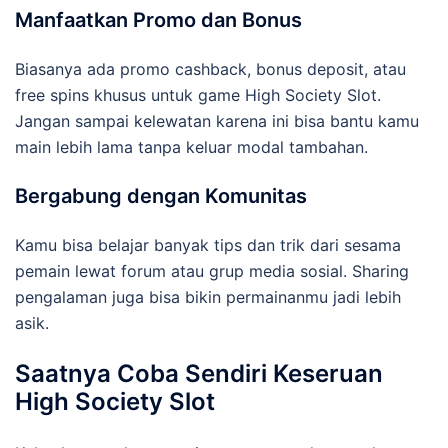
Manfaatkan Promo dan Bonus
Biasanya ada promo cashback, bonus deposit, atau
free spins khusus untuk game High Society Slot.
Jangan sampai kelewatan karena ini bisa bantu kamu
main lebih lama tanpa keluar modal tambahan.
Bergabung dengan Komunitas
Kamu bisa belajar banyak tips dan trik dari sesama
pemain lewat forum atau grup media sosial. Sharing
pengalaman juga bisa bikin permainanmu jadi lebih
asik.
Saatnya Coba Sendiri Keseruan
High Society Slot