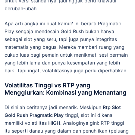
untuk versi standarnya, jadi nggak perlu khawatir
berubah-ubah.
Apa arti angka ini buat kamu? Ini berarti Pragmatic
Play sengaja mendesain Gold Rush bukan hanya
sebagai slot yang seru, tapi juga punya integritas
matematis yang bagus. Mereka memberi ruang yang
cukup luas bagi pemain untuk menikmati sesi bermain
yang lebih lama dan punya kesempatan yang lebih
baik. Tapi ingat, volatilitasnya juga perlu diperhatikan.
Volatilitas Tinggi vs RTP yang
Menggiurkan: Kombinasi yang Menantang
Di sinilah ceritanya jadi menarik. Meskipun
Rtp Slot
Gold Rush Pragmatic Play
tinggi, slot ini dikenal
memiliki volatilitas
HIGH
. Analoginya gini: RTP tinggi
itu seperti danau yang dalam dan penuh ikan (peluang