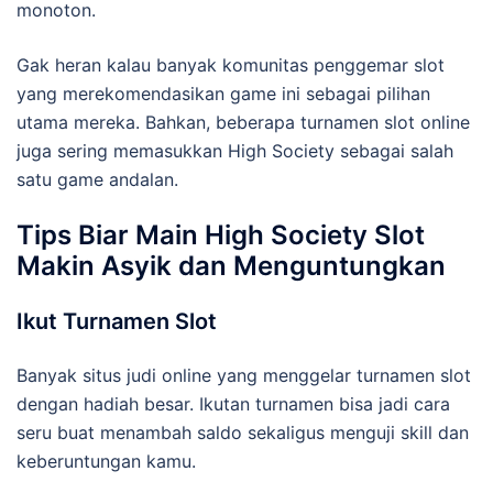
monoton.
Gak heran kalau banyak komunitas penggemar slot
yang merekomendasikan game ini sebagai pilihan
utama mereka. Bahkan, beberapa turnamen slot online
juga sering memasukkan High Society sebagai salah
satu game andalan.
Tips Biar Main High Society Slot
Makin Asyik dan Menguntungkan
Ikut Turnamen Slot
Banyak situs judi online yang menggelar turnamen slot
dengan hadiah besar. Ikutan turnamen bisa jadi cara
seru buat menambah saldo sekaligus menguji skill dan
keberuntungan kamu.