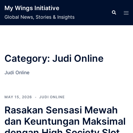
Skip
My Wings Initiative
to
Search
Tog
Global News, Stories & Insights
content
men
Category:
Judi Online
Judi Online
MAY 15, 2026
JUDI ONLINE
Rasakan Sensasi Mewah
dan Keuntungan Maksimal
dengan High Society Slot