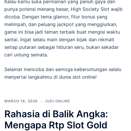
Kalau kamu suka permainan yang penuh gaya dan
punya potensi menang besar, High Society Slot wajib
dicoba. Dengan tema glamor, fitur bonus yang
melimpah, dan peluang jackpot yang menggiurkan,
game ini bisa jadi teman terbaik buat mengisi waktu
santai. Ingat selalu main dengan bijak dan nikmati
setiap putaran sebagai hiburan seru, bukan sekadar
cari untung semata.
Selamat mencoba dan semoga keberuntungan selalu
menyertai langkahmu di dunia slot online!
MARCH 18, 2026
JUDI ONLINE
Rahasia di Balik Angka:
Mengapa Rtp Slot Gold