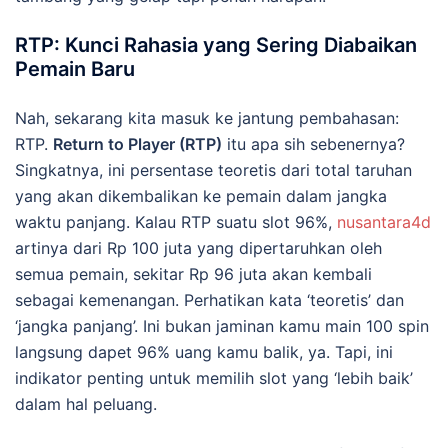
RTP: Kunci Rahasia yang Sering Diabaikan
Pemain Baru
Nah, sekarang kita masuk ke jantung pembahasan:
RTP.
Return to Player (RTP)
itu apa sih sebenernya?
Singkatnya, ini persentase teoretis dari total taruhan
yang akan dikembalikan ke pemain dalam jangka
waktu panjang. Kalau RTP suatu slot 96%,
nusantara4d
artinya dari Rp 100 juta yang dipertaruhkan oleh
semua pemain, sekitar Rp 96 juta akan kembali
sebagai kemenangan. Perhatikan kata ‘teoretis’ dan
‘jangka panjang’. Ini bukan jaminan kamu main 100 spin
langsung dapet 96% uang kamu balik, ya. Tapi, ini
indikator penting untuk memilih slot yang ‘lebih baik’
dalam hal peluang.