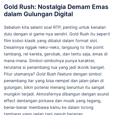
Gold Rush: Nostalgia Demam Emas
dalam Gulungan Digital
Sebelum kita selami soal RTP, penting untuk kenalan
dulu dengan si game-nya sendiri. Gold Rush itu seperti
film koboi klasik yang dibalut dalam format slot.
Desainnya nggak neko-neko, langsung to the point:
tambang, rel kereta, gerobak, dan tentu saja, emas di
mana-mana. Simbol-simbolnya punya karakter,
terutama si penambang tua yang jadi ikonik banget.
Fitur utamanya?
Gold Rush Feature
dengan simbol
penambang liar yang bisa nempel dan jalan-jalan di
gulungan, bikin potensi menang beruntun itu sangat
mungkin terjadi. Atmosfernya dibangun dengan sound
effect dentangan pickaxe dan musik yang tegang,
benar-benar membawa kamu ke dalam lorong
tambang yang gelap tapi penuh harapan.