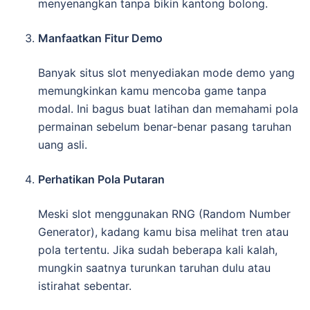
menyenangkan tanpa bikin kantong bolong.
Manfaatkan Fitur Demo
Banyak situs slot menyediakan mode demo yang
memungkinkan kamu mencoba game tanpa
modal. Ini bagus buat latihan dan memahami pola
permainan sebelum benar-benar pasang taruhan
uang asli.
Perhatikan Pola Putaran
Meski slot menggunakan RNG (Random Number
Generator), kadang kamu bisa melihat tren atau
pola tertentu. Jika sudah beberapa kali kalah,
mungkin saatnya turunkan taruhan dulu atau
istirahat sebentar.