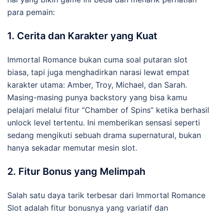
para pemain:
1. Cerita dan Karakter yang Kuat
Immortal Romance bukan cuma soal putaran slot
biasa, tapi juga menghadirkan narasi lewat empat
karakter utama: Amber, Troy, Michael, dan Sarah.
Masing-masing punya backstory yang bisa kamu
pelajari melalui fitur “Chamber of Spins” ketika berhasil
unlock level tertentu. Ini memberikan sensasi seperti
sedang mengikuti sebuah drama supernatural, bukan
hanya sekadar memutar mesin slot.
2. Fitur Bonus yang Melimpah
Salah satu daya tarik terbesar dari Immortal Romance
Slot adalah fitur bonusnya yang variatif dan