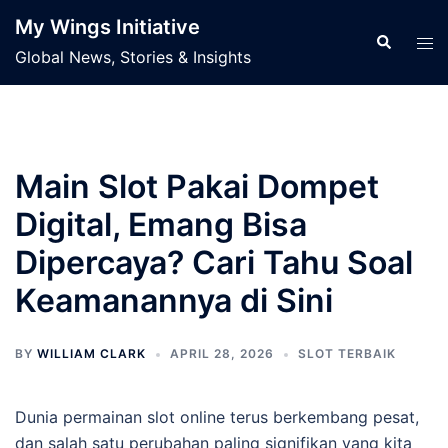
Skip
My Wings Initiative
to
Search
Tog
Global News, Stories & Insights
content
men
Main Slot Pakai Dompet
Digital, Emang Bisa
Dipercaya? Cari Tahu Soal
Keamanannya di Sini
BY
WILLIAM CLARK
APRIL 28, 2026
SLOT TERBAIK
Dunia permainan slot online terus berkembang pesat,
dan salah satu perubahan paling signifikan yang kita