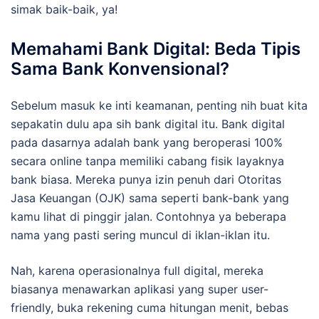
simak baik-baik, ya!
Memahami Bank Digital: Beda Tipis
Sama Bank Konvensional?
Sebelum masuk ke inti keamanan, penting nih buat kita
sepakatin dulu apa sih bank digital itu. Bank digital
pada dasarnya adalah bank yang beroperasi 100%
secara online tanpa memiliki cabang fisik layaknya
bank biasa. Mereka punya izin penuh dari Otoritas
Jasa Keuangan (OJK) sama seperti bank-bank yang
kamu lihat di pinggir jalan. Contohnya ya beberapa
nama yang pasti sering muncul di iklan-iklan itu.
Nah, karena operasionalnya full digital, mereka
biasanya menawarkan aplikasi yang super user-
friendly, buka rekening cuma hitungan menit, bebas