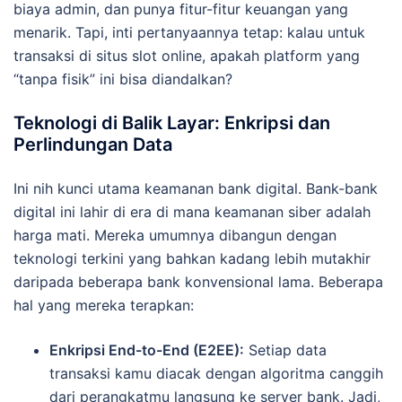
biaya admin, dan punya fitur-fitur keuangan yang
menarik. Tapi, inti pertanyaannya tetap: kalau untuk
transaksi di situs slot online, apakah platform yang
“tanpa fisik” ini bisa diandalkan?
Teknologi di Balik Layar: Enkripsi dan
Perlindungan Data
Ini nih kunci utama keamanan bank digital. Bank-bank
digital ini lahir di era di mana keamanan siber adalah
harga mati. Mereka umumnya dibangun dengan
teknologi terkini yang bahkan kadang lebih mutakhir
daripada beberapa bank konvensional lama. Beberapa
hal yang mereka terapkan:
Enkripsi End-to-End (E2EE):
Setiap data
transaksi kamu diacak dengan algoritma canggih
dari perangkatmu langsung ke server bank. Jadi,