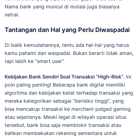
Nama bank yang muncul di mutasi juga biasanya
netral.
Tantangan dan Hal yang Perlu Diwaspadai
Di balik kemudahannya, tentu ada hal-hal yang harus
kamu pahami dan waspadai. Bukan berarti tidak aman,
tapi lebih ke “smart user”.
Kebijakan Bank Sendiri Soal Transaksi “High-Risk”.
Ini
poin paling penting! Beberapa bank digital memiliki
algoritma dan kebijakan ketat terhadap transaksi yang
mereka kategorikan sebagai “berisiko tinggi”, yang
bisa mencakup transaksi ke merchant-judged gaming
atau sejenisnya. Meski legal di wilayah operasi situs
tersebut, bank bisa saja memblokir transaksi atau
bahkan membekukan rekening sementara untuk