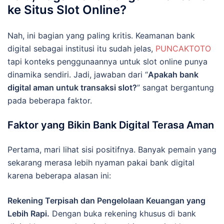
ke Situs Slot Online?
Nah, ini bagian yang paling kritis. Keamanan bank
digital sebagai institusi itu sudah jelas,
PUNCAKTOTO
tapi konteks penggunaannya untuk slot online punya
dinamika sendiri. Jadi, jawaban dari “
Apakah bank
digital aman untuk transaksi slot?
” sangat bergantung
pada beberapa faktor.
Faktor yang Bikin Bank Digital Terasa Aman
Pertama, mari lihat sisi positifnya. Banyak pemain yang
sekarang merasa lebih nyaman pakai bank digital
karena beberapa alasan ini:
Rekening Terpisah dan Pengelolaan Keuangan yang
Lebih Rapi.
Dengan buka rekening khusus di bank