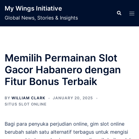
Skip
My Wings Initiative
to
Search
Tog
Global News, Stories & Insights
content
men
Memilih Permainan Slot
Gacor Habanero dengan
Fitur Bonus Terbaik
BY
WILLIAM CLARK
JANUARY 20, 2025
SITUS SLOT ONLINE
Bagi para penyuka perjudian online, gim slot online
berubah salah satu alternatif terbagus untuk mengisi