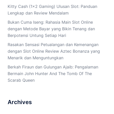
Kitty Cash (1×2 Gaming) Ulusan Slot: Panduan
Lengkap dan Review Mendalam
Bukan Cuma Iseng: Rahasia Main Slot Online
dengan Metode Bayar yang Bikin Tenang dan
Berpotensi Untung Setiap Hari
Rasakan Sensasi Petualangan dan Kemenangan
dengan Slot Online Review Aztec Bonanza yang
Menarik dan Menguntungkan
Berkah Firaun dan Gulungan Ajaib: Pengalaman
Bermain John Hunter And The Tomb Of The
Scarab Queen
Archives