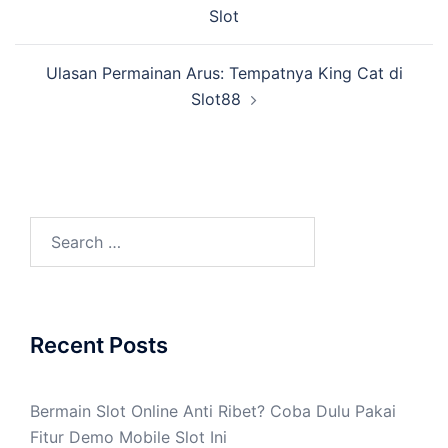
navigation
Slot
Ulasan Permainan Arus: Tempatnya King Cat di
Slot88
Search
for:
Recent Posts
Bermain Slot Online Anti Ribet? Coba Dulu Pakai
Fitur Demo Mobile Slot Ini