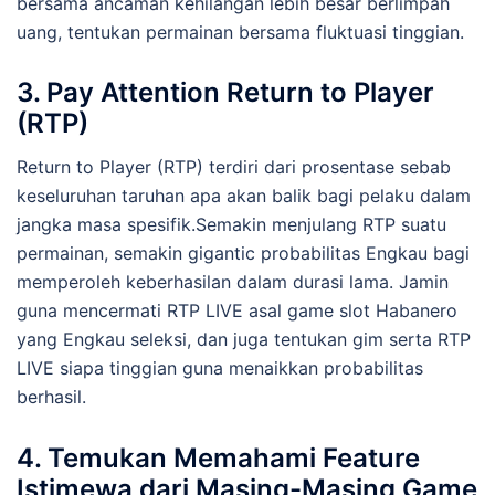
bersama ancaman kehilangan lebih besar berlimpah
uang, tentukan permainan bersama fluktuasi tinggian.
3. Pay Attention Return to Player
(RTP)
Return to Player (RTP) terdiri dari prosentase sebab
keseluruhan taruhan apa akan balik bagi pelaku dalam
jangka masa spesifik.Semakin menjulang RTP suatu
permainan, semakin gigantic probabilitas Engkau bagi
memperoleh keberhasilan dalam durasi lama. Jamin
guna mencermati RTP LIVE asal game slot Habanero
yang Engkau seleksi, dan juga tentukan gim serta RTP
LIVE siapa tinggian guna menaikkan probabilitas
berhasil.
4. Temukan Memahami Feature
Istimewa dari Masing-Masing Game