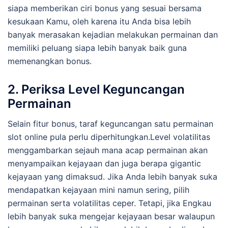
siapa memberikan ciri bonus yang sesuai bersama
kesukaan Kamu, oleh karena itu Anda bisa lebih
banyak merasakan kejadian melakukan permainan dan
memiliki peluang siapa lebih banyak baik guna
memenangkan bonus.
2. Periksa Level Keguncangan
Permainan
Selain fitur bonus, taraf keguncangan satu permainan
slot online pula perlu diperhitungkan.Level volatilitas
menggambarkan sejauh mana acap permainan akan
menyampaikan kejayaan dan juga berapa gigantic
kejayaan yang dimaksud. Jika Anda lebih banyak suka
mendapatkan kejayaan mini namun sering, pilih
permainan serta volatilitas ceper. Tetapi, jika Engkau
lebih banyak suka mengejar kejayaan besar walaupun