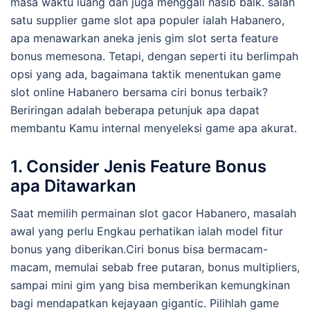
masa waktu luang dan juga menggali nasib baik. salah
satu supplier game slot apa populer ialah Habanero,
apa menawarkan aneka jenis gim slot serta feature
bonus memesona. Tetapi, dengan seperti itu berlimpah
opsi yang ada, bagaimana taktik menentukan game
slot online Habanero bersama ciri bonus terbaik?
Beriringan adalah beberapa petunjuk apa dapat
membantu Kamu internal menyeleksi game apa akurat.
1. Consider Jenis Feature Bonus
apa Ditawarkan
Saat memilih permainan slot gacor Habanero, masalah
awal yang perlu Engkau perhatikan ialah model fitur
bonus yang diberikan.Ciri bonus bisa bermacam-
macam, memulai sebab free putaran, bonus multipliers,
sampai mini gim yang bisa memberikan kemungkinan
bagi mendapatkan kejayaan gigantic. Pilihlah game