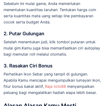
Sebelum Ini mulai game, Anda memerlukan
menentukan kuantitas taruhan. Tentukan harga coin
serta kuantitas mata uang setiap line pembayaran
cocok serta budget Anda.
2. Putar Gulungan
Setelah menentukan judi, klik tombol putaran untuk
mulai gim.Kamu juga bisa memanfaatkan ciri autoplay
bagi memutar roll melalui otomatis.
3. Rasakan Ciri Bonus
Perhatikan ikon Sebar yang tampil di gulungan.
Apabila Kamu mencapai mengumpulkan lumayan ikon,
fitur bonus bakal aktif,
Raja toto88
menyampaikan
peluang bagi mengalahkan hadiah siapa lebih besar.
Alasan Alasan Kamu Mesti