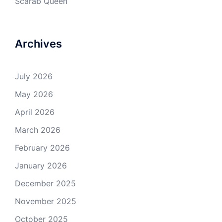
Scarab Queen
Archives
July 2026
May 2026
April 2026
March 2026
February 2026
January 2026
December 2025
November 2025
October 2025