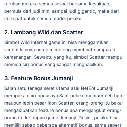
taruhan mereka semua sesuai bersama kesukaan,
bermula dari judi mini sampai judi gigantic, maka dari
itu tepat untuk semua model pelaku.
2. Lambang Wild dan Scatter
Simbol Wild internal game ini bisa menggantikan
simbol lainnya untuk menolong membuat campuran
kemenangan. Sewaktu yang itu, simbol Scatter mampu
memicu ciri bonus yang sangat menghasilkan.
3. Feature Bonus Jumanji
Salah satu tenaga seret utama asal NetEnt Jumanji
merupakan ciri bonusnya.Saat pelaku memperoleh tiga
maupun lebih besar ikon Scatter, orang-orang itu bakal
mengakibatkan feature bonus apa mengangkut orang-
orang itu ke papan game Jumanji. Di sini, pelaku bisa
memilih sebab beberapa alternatif bonus, sama seperti