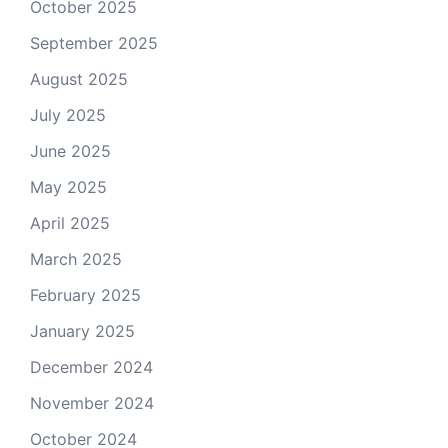
October 2025
September 2025
August 2025
July 2025
June 2025
May 2025
April 2025
March 2025
February 2025
January 2025
December 2024
November 2024
October 2024