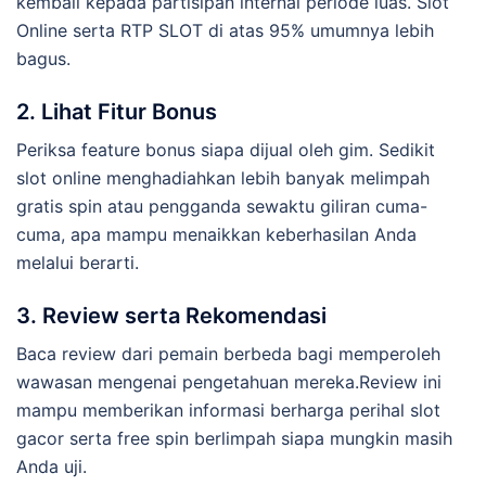
kembali kepada partisipan internal periode luas. Slot
Online serta RTP SLOT di atas 95% umumnya lebih
bagus.
2. Lihat Fitur Bonus
Periksa feature bonus siapa dijual oleh gim. Sedikit
slot online menghadiahkan lebih banyak melimpah
gratis spin atau pengganda sewaktu giliran cuma-
cuma, apa mampu menaikkan keberhasilan Anda
melalui berarti.
3. Review serta Rekomendasi
Baca review dari pemain berbeda bagi memperoleh
wawasan mengenai pengetahuan mereka.Review ini
mampu memberikan informasi berharga perihal slot
gacor serta free spin berlimpah siapa mungkin masih
Anda uji.