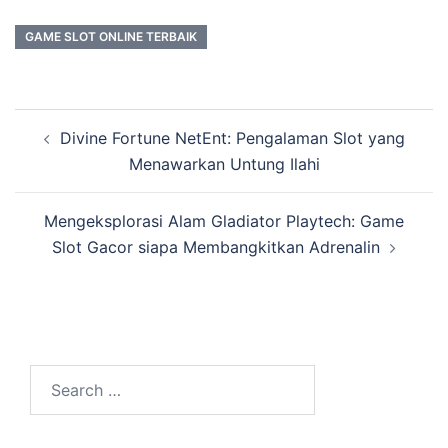
GAME SLOT ONLINE TERBAIK
Post
Divine Fortune NetEnt: Pengalaman Slot yang
navigation
Menawarkan Untung Ilahi
Mengeksplorasi Alam Gladiator Playtech: Game
Slot Gacor siapa Membangkitkan Adrenalin
Search
for: