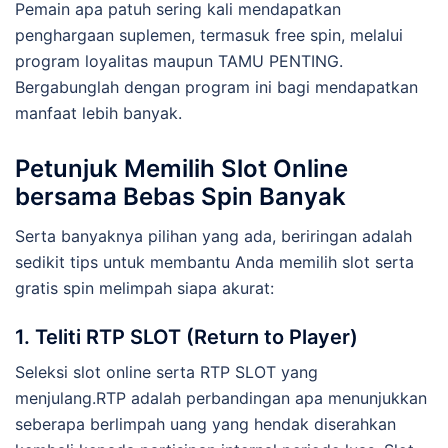
Pemain apa patuh sering kali mendapatkan
penghargaan suplemen, termasuk free spin, melalui
program loyalitas maupun TAMU PENTING.
Bergabunglah dengan program ini bagi mendapatkan
manfaat lebih banyak.
Petunjuk Memilih Slot Online
bersama Bebas Spin Banyak
Serta banyaknya pilihan yang ada, beriringan adalah
sedikit tips untuk membantu Anda memilih slot serta
gratis spin melimpah siapa akurat:
1. Teliti RTP SLOT (Return to Player)
Seleksi slot online serta RTP SLOT yang
menjulang.RTP adalah perbandingan apa menunjukkan
seberapa berlimpah uang yang hendak diserahkan