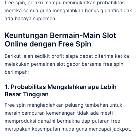
free spin, pelaku mampu meningkatkan probabilitas
mereka semua guna mengalahkan bonus gigantic tidak
ada bahaya suplemen.
Keuntungan Bermain-Main Slot
Online dengan Free Spin
Berikut ialah sedikit profit siapa dapat diterima ketika
melakukan permainan slot gacor bersama free spin
berlimpah:
1. Probabilitas Mengalahkan apa Lebih
Besar Tinggian
Free spin menghadiahkan peluang tambahan untuk
meraih campuran kemenangan tidak ada mesti
memproduksi dana.Ini bermakna tiap putaran free
merupakan kesempatan muda guna mencapai jackpot.