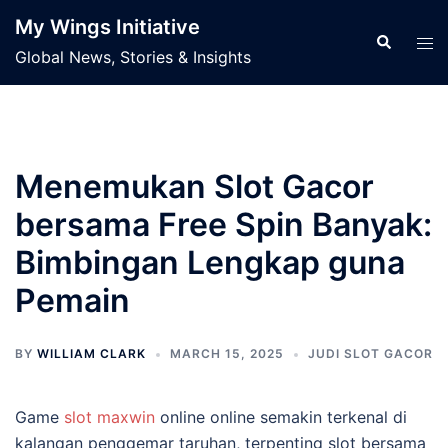
Skip
My Wings Initiative
to
Search
Tog
Global News, Stories & Insights
content
men
Menemukan Slot Gacor
bersama Free Spin Banyak:
Bimbingan Lengkap guna
Pemain
BY
WILLIAM CLARK
MARCH 15, 2025
JUDI SLOT GACOR
Game
slot maxwin
online online semakin terkenal di
kalangan penggemar taruhan, terpenting slot bersama