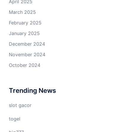
April 2025
March 2025
February 2025
January 2025
December 2024
November 2024
October 2024
Trending News
slot gacor
togel