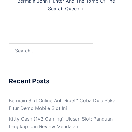
Bermain John Hunter And The Tomb Of The
Scarab Queen
Search
for:
Recent Posts
Bermain Slot Online Anti Ribet? Coba Dulu Pakai
Fitur Demo Mobile Slot Ini
Kitty Cash (1×2 Gaming) Ulusan Slot: Panduan
Lengkap dan Review Mendalam