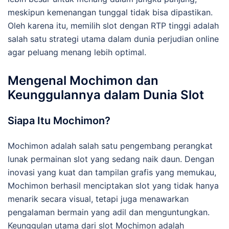
meskipun kemenangan tunggal tidak bisa dipastikan.
Oleh karena itu, memilih slot dengan RTP tinggi adalah
salah satu strategi utama dalam dunia perjudian online
agar peluang menang lebih optimal.
Mengenal Mochimon dan
Keunggulannya dalam Dunia Slot
Siapa Itu Mochimon?
Mochimon adalah salah satu pengembang perangkat
lunak permainan slot yang sedang naik daun. Dengan
inovasi yang kuat dan tampilan grafis yang memukau,
Mochimon berhasil menciptakan slot yang tidak hanya
menarik secara visual, tetapi juga menawarkan
pengalaman bermain yang adil dan menguntungkan.
Keunggulan utama dari slot Mochimon adalah