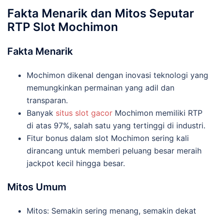
Fakta Menarik dan Mitos Seputar
RTP Slot Mochimon
Fakta Menarik
Mochimon dikenal dengan inovasi teknologi yang
memungkinkan permainan yang adil dan
transparan.
Banyak
situs slot gacor
Mochimon memiliki RTP
di atas 97%, salah satu yang tertinggi di industri.
Fitur bonus dalam slot Mochimon sering kali
dirancang untuk memberi peluang besar meraih
jackpot kecil hingga besar.
Mitos Umum
Mitos: Semakin sering menang, semakin dekat