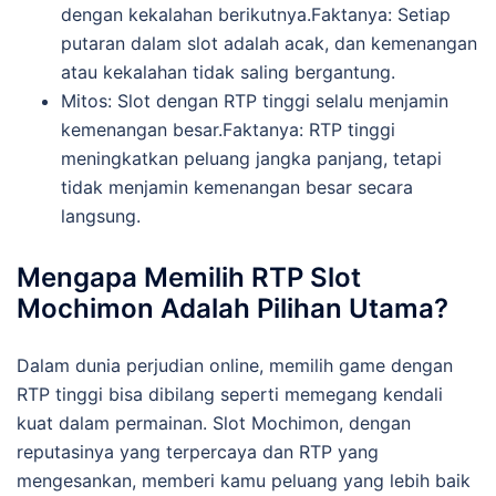
dengan kekalahan berikutnya.Faktanya: Setiap
putaran dalam slot adalah acak, dan kemenangan
atau kekalahan tidak saling bergantung.
Mitos: Slot dengan RTP tinggi selalu menjamin
kemenangan besar.Faktanya: RTP tinggi
meningkatkan peluang jangka panjang, tetapi
tidak menjamin kemenangan besar secara
langsung.
Mengapa Memilih RTP Slot
Mochimon Adalah Pilihan Utama?
Dalam dunia perjudian online, memilih game dengan
RTP tinggi bisa dibilang seperti memegang kendali
kuat dalam permainan. Slot Mochimon, dengan
reputasinya yang terpercaya dan RTP yang
mengesankan, memberi kamu peluang yang lebih baik