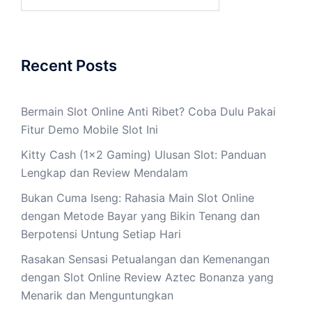
for:
Recent Posts
Bermain Slot Online Anti Ribet? Coba Dulu Pakai
Fitur Demo Mobile Slot Ini
Kitty Cash (1×2 Gaming) Ulusan Slot: Panduan
Lengkap dan Review Mendalam
Bukan Cuma Iseng: Rahasia Main Slot Online
dengan Metode Bayar yang Bikin Tenang dan
Berpotensi Untung Setiap Hari
Rasakan Sensasi Petualangan dan Kemenangan
dengan Slot Online Review Aztec Bonanza yang
Menarik dan Menguntungkan