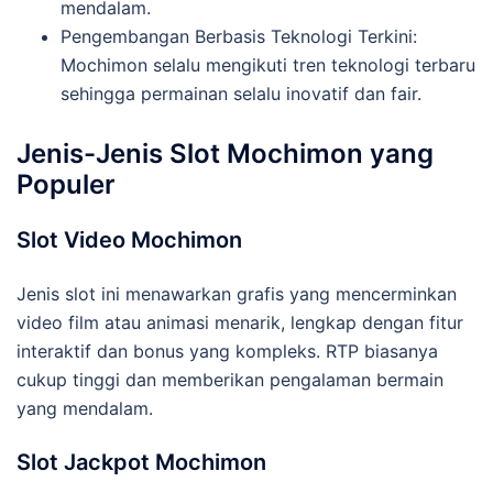
mendalam.
Pengembangan Berbasis Teknologi Terkini:
Mochimon selalu mengikuti tren teknologi terbaru
sehingga permainan selalu inovatif dan fair.
Jenis-Jenis Slot Mochimon yang
Populer
Slot Video Mochimon
Jenis slot ini menawarkan grafis yang mencerminkan
video film atau animasi menarik, lengkap dengan fitur
interaktif dan bonus yang kompleks. RTP biasanya
cukup tinggi dan memberikan pengalaman bermain
yang mendalam.
Slot Jackpot Mochimon