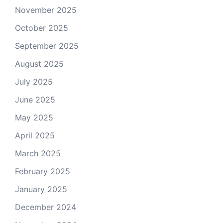
November 2025
October 2025
September 2025
August 2025
July 2025
June 2025
May 2025
April 2025
March 2025
February 2025
January 2025
December 2024