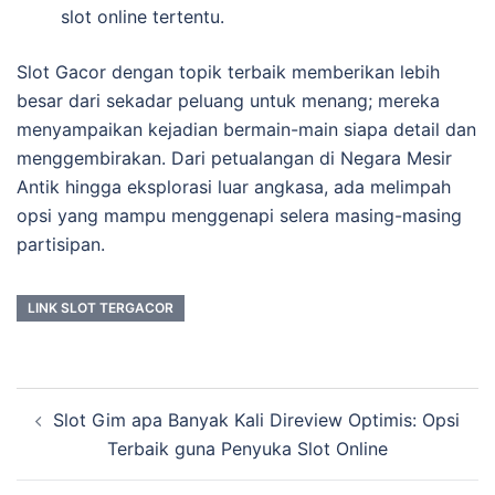
slot online tertentu.
Slot Gacor dengan topik terbaik memberikan lebih
besar dari sekadar peluang untuk menang; mereka
menyampaikan kejadian bermain-main siapa detail dan
menggembirakan. Dari petualangan di Negara Mesir
Antik hingga eksplorasi luar angkasa, ada melimpah
opsi yang mampu menggenapi selera masing-masing
partisipan.
LINK SLOT TERGACOR
Post
Slot Gim apa Banyak Kali Direview Optimis: Opsi
navigation
Terbaik guna Penyuka Slot Online