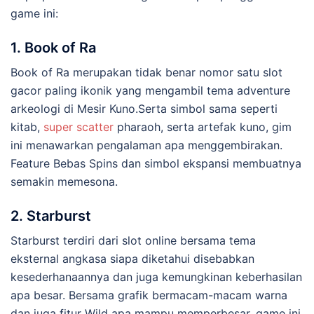
game ini:
1. Book of Ra
Book of Ra merupakan tidak benar nomor satu slot
gacor paling ikonik yang mengambil tema adventure
arkeologi di Mesir Kuno.Serta simbol sama seperti
kitab,
super scatter
pharaoh, serta artefak kuno, gim
ini menawarkan pengalaman apa menggembirakan.
Feature Bebas Spins dan simbol ekspansi membuatnya
semakin memesona.
2. Starburst
Starburst terdiri dari slot online bersama tema
eksternal angkasa siapa diketahui disebabkan
kesederhanaannya dan juga kemungkinan keberhasilan
apa besar. Bersama grafik bermacam-macam warna
dan juga fitur Wild apa mampu memperbesar, game ini