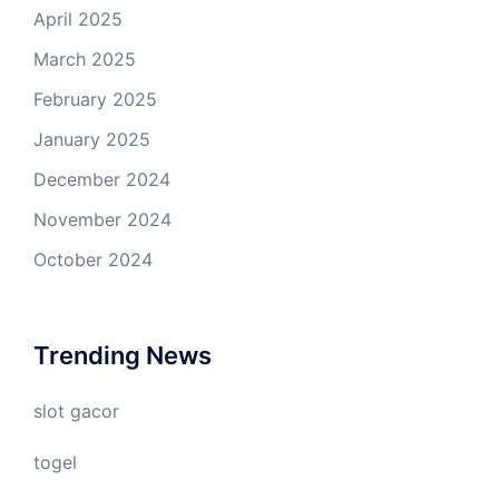
April 2025
March 2025
February 2025
January 2025
December 2024
November 2024
October 2024
Trending News
slot gacor
togel