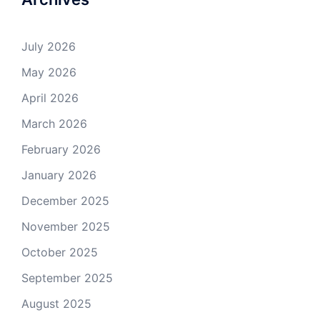
July 2026
May 2026
April 2026
March 2026
February 2026
January 2026
December 2025
November 2025
October 2025
September 2025
August 2025