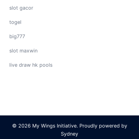
slot gacor
togel
big777
slot maxwin
live draw hk pools
© 2026 My Wings Initiative. Proudly powered by
Sydney