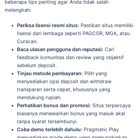
beberapa tips penting agar Anda tidak salah
melangkah:
Periksa lisensi resmi situs:
Pastikan situs memiliki
lisensi dari lembaga seperti PAGCOR, MGA, atau
Curacao.
Baca ulasan pengguna dan reputasi:
Cari
feedback komunitas dan review yang objektif
sebelum deposit.
Tinjau metode pembayaran:
Pilih yang
menyediakan opsi deposit dan withdraw
transparan serta cepat, khususnya yang
mendukung rupiah.
Perhatikan bonus dan promosi:
Situs terpercaya
biasanya menawarkan bonus yang masuk akal
tanpa syarat tersembunyi.
Coba demo terlebih dahulu:
Pragmatic Play
menyediakan mode demo yang memungkinkan