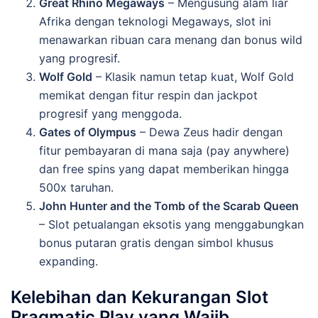
Great Rhino Megaways
– Mengusung alam liar
Afrika dengan teknologi Megaways, slot ini
menawarkan ribuan cara menang dan bonus wild
yang progresif.
Wolf Gold
– Klasik namun tetap kuat, Wolf Gold
memikat dengan fitur respin dan jackpot
progresif yang menggoda.
Gates of Olympus
– Dewa Zeus hadir dengan
fitur pembayaran di mana saja (pay anywhere)
dan free spins yang dapat memberikan hingga
500x taruhan.
John Hunter and the Tomb of the Scarab Queen
– Slot petualangan eksotis yang menggabungkan
bonus putaran gratis dengan simbol khusus
expanding.
Kelebihan dan Kekurangan Slot
Pragmatic Play yang Wajib