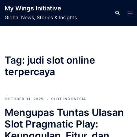
Skip
My Wings Initiative
to
Search
Tog
Global News, Stories & Insights
content
men
Tag:
judi slot online
terpercaya
OCTOBER 31, 2025
SLOT INDONESIA
Mengupas Tuntas Ulasan
Slot Pragmatic Play:
Keunggulan, Fitur, dan