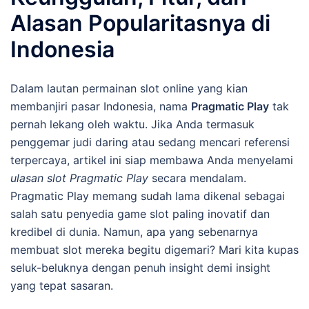
Alasan Popularitasnya di
Indonesia
Dalam lautan permainan slot online yang kian
membanjiri pasar Indonesia, nama
Pragmatic Play
tak
pernah lekang oleh waktu. Jika Anda termasuk
penggemar judi daring atau sedang mencari referensi
terpercaya, artikel ini siap membawa Anda menyelami
ulasan slot Pragmatic Play
secara mendalam.
Pragmatic Play memang sudah lama dikenal sebagai
salah satu penyedia game slot paling inovatif dan
kredibel di dunia. Namun, apa yang sebenarnya
membuat slot mereka begitu digemari? Mari kita kupas
seluk-beluknya dengan penuh insight demi insight
yang tepat sasaran.