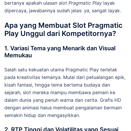
bertanya apakah
ulasan slot Pragmatic Play
layak
dipercaya, jawabannya sudah jelas: ya, sangat layak.
Apa yang Membuat Slot Pragmatic
Play Unggul dari Kompetitornya?
1. Variasi Tema yang Menarik dan Visual
Memukau
Salah satu kekuatan utama Pragmatic Play terletak
pada kreativitas temanya. Mulai dari petualangan epik,
kisah fantasi, hingga tema bertema budaya dan
sejarah, slot mereka mampu membawa pemain ke
dalam dunia yang penuh warna dan cerita. Grafis HD
dengan animasi halus membuat pengalaman bermain
semakin hidup dan mengasyikkan.
2. RTP Tinggi dan Volatilitas yang Sesuai