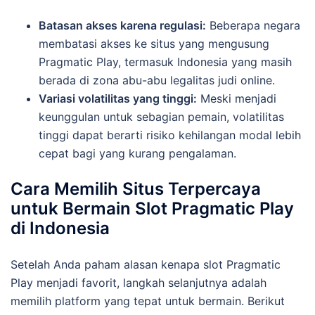
Batasan akses karena regulasi:
Beberapa negara
membatasi akses ke situs yang mengusung
Pragmatic Play, termasuk Indonesia yang masih
berada di zona abu-abu legalitas judi online.
Variasi volatilitas yang tinggi:
Meski menjadi
keunggulan untuk sebagian pemain, volatilitas
tinggi dapat berarti risiko kehilangan modal lebih
cepat bagi yang kurang pengalaman.
Cara Memilih Situs Terpercaya
untuk Bermain Slot Pragmatic Play
di Indonesia
Setelah Anda paham alasan kenapa slot Pragmatic
Play menjadi favorit, langkah selanjutnya adalah
memilih platform yang tepat untuk bermain. Berikut