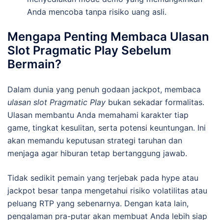
Anda mencoba tanpa risiko uang asli.
Mengapa Penting Membaca Ulasan
Slot Pragmatic Play Sebelum
Bermain?
Dalam dunia yang penuh godaan jackpot, membaca
ulasan slot Pragmatic Play
bukan sekadar formalitas.
Ulasan membantu Anda memahami karakter tiap
game, tingkat kesulitan, serta potensi keuntungan. Ini
akan memandu keputusan strategi taruhan dan
menjaga agar hiburan tetap bertanggung jawab.
Tidak sedikit pemain yang terjebak pada hype atau
jackpot besar tanpa mengetahui risiko volatilitas atau
peluang RTP yang sebenarnya. Dengan kata lain,
pengalaman pra-putar akan membuat Anda lebih siap