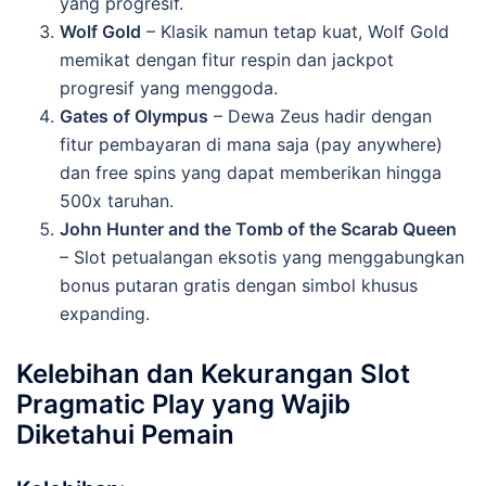
yang progresif.
Wolf Gold
– Klasik namun tetap kuat, Wolf Gold
memikat dengan fitur respin dan jackpot
progresif yang menggoda.
Gates of Olympus
– Dewa Zeus hadir dengan
fitur pembayaran di mana saja (pay anywhere)
dan free spins yang dapat memberikan hingga
500x taruhan.
John Hunter and the Tomb of the Scarab Queen
– Slot petualangan eksotis yang menggabungkan
bonus putaran gratis dengan simbol khusus
expanding.
Kelebihan dan Kekurangan Slot
Pragmatic Play yang Wajib
Diketahui Pemain