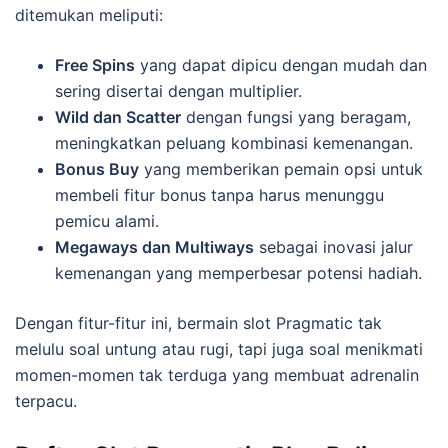
ditemukan meliputi:
Free Spins
yang dapat dipicu dengan mudah dan
sering disertai dengan multiplier.
Wild dan Scatter
dengan fungsi yang beragam,
meningkatkan peluang kombinasi kemenangan.
Bonus Buy
yang memberikan pemain opsi untuk
membeli fitur bonus tanpa harus menunggu
pemicu alami.
Megaways dan Multiways
sebagai inovasi jalur
kemenangan yang memperbesar potensi hadiah.
Dengan fitur-fitur ini, bermain slot Pragmatic tak
melulu soal untung atau rugi, tapi juga soal menikmati
momen-momen tak terduga yang membuat adrenalin
terpacu.