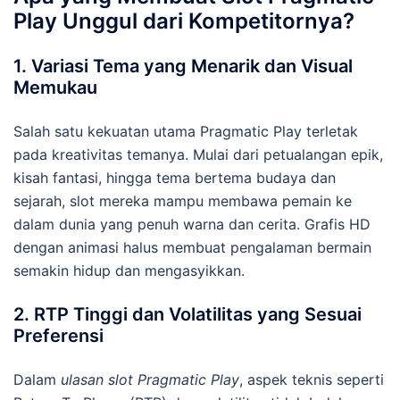
Play Unggul dari Kompetitornya?
1. Variasi Tema yang Menarik dan Visual
Memukau
Salah satu kekuatan utama Pragmatic Play terletak
pada kreativitas temanya. Mulai dari petualangan epik,
kisah fantasi, hingga tema bertema budaya dan
sejarah, slot mereka mampu membawa pemain ke
dalam dunia yang penuh warna dan cerita. Grafis HD
dengan animasi halus membuat pengalaman bermain
semakin hidup dan mengasyikkan.
2. RTP Tinggi dan Volatilitas yang Sesuai
Preferensi
Dalam
ulasan slot Pragmatic Play
, aspek teknis seperti