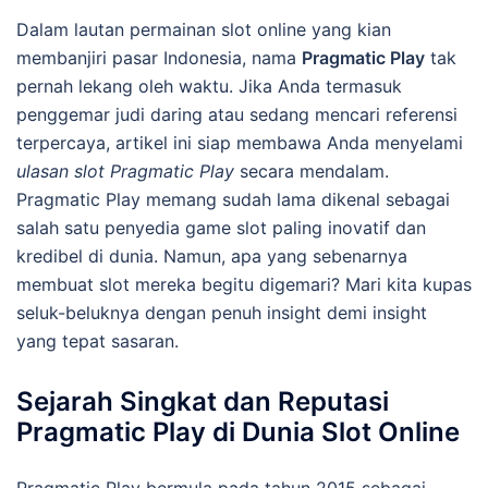
Dalam lautan permainan slot online yang kian
membanjiri pasar Indonesia, nama
Pragmatic Play
tak
pernah lekang oleh waktu. Jika Anda termasuk
penggemar judi daring atau sedang mencari referensi
terpercaya, artikel ini siap membawa Anda menyelami
ulasan slot Pragmatic Play
secara mendalam.
Pragmatic Play memang sudah lama dikenal sebagai
salah satu penyedia game slot paling inovatif dan
kredibel di dunia. Namun, apa yang sebenarnya
membuat slot mereka begitu digemari? Mari kita kupas
seluk-beluknya dengan penuh insight demi insight
yang tepat sasaran.
Sejarah Singkat dan Reputasi
Pragmatic Play di Dunia Slot Online
Pragmatic Play bermula pada tahun 2015 sebagai