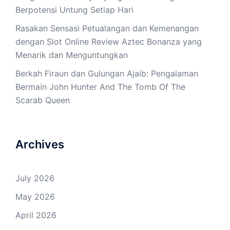
Berpotensi Untung Setiap Hari
Rasakan Sensasi Petualangan dan Kemenangan
dengan Slot Online Review Aztec Bonanza yang
Menarik dan Menguntungkan
Berkah Firaun dan Gulungan Ajaib: Pengalaman
Bermain John Hunter And The Tomb Of The
Scarab Queen
Archives
July 2026
May 2026
April 2026