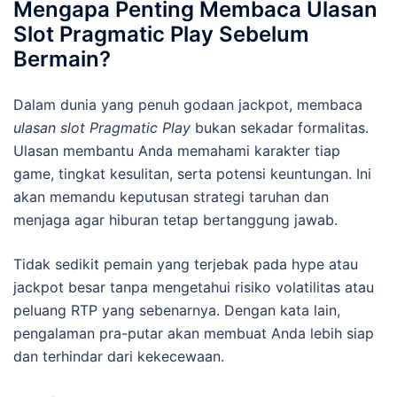
Mengapa Penting Membaca Ulasan
Slot Pragmatic Play Sebelum
Bermain?
Dalam dunia yang penuh godaan jackpot, membaca
ulasan slot Pragmatic Play
bukan sekadar formalitas.
Ulasan membantu Anda memahami karakter tiap
game, tingkat kesulitan, serta potensi keuntungan. Ini
akan memandu keputusan strategi taruhan dan
menjaga agar hiburan tetap bertanggung jawab.
Tidak sedikit pemain yang terjebak pada hype atau
jackpot besar tanpa mengetahui risiko volatilitas atau
peluang RTP yang sebenarnya. Dengan kata lain,
pengalaman pra-putar akan membuat Anda lebih siap
dan terhindar dari kekecewaan.