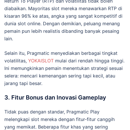
Return To Player (RTP) dan volatilitas tidak boleh
diabaikan. Mayoritas slot mereka menawarkan RTP di
kisaran 96% ke atas, angka yang sangat kompetitif di
dunia slot online. Dengan demikian, peluang menang
pemain pun lebih realistis dibanding banyak pesaing
lain.
Selain itu, Pragmatic menyediakan berbagai tingkat
volatilitas,
YOKAISLOT
mulai dari rendah hingga tinggi.
Ini memungkinkan pemain menentukan strategi sesuai
selera: mencari kemenangan sering tapi kecil, atau
jarang tapi besar.
3. Fitur Bonus dan Inovasi Gameplay
Tidak puas dengan standar, Pragmatic Play
melengkapi slot mereka dengan fitur-fitur canggih
yang memikat. Beberapa fitur khas yang sering