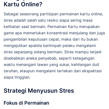
Kartu Online?
Sebagai seseorang partisipan permainan kartu online,
stres adalah salah satu resiko siapa sering masa
kelihatan saat bermain. Permainan Kartu merupakan
game apa memerlukan konsentrasi menjulang dan juga
pengambilan keputusan cepat, maka dari itu bukan
mengejutkan apabila berlimpah pelaku mengalami
stres sepanjang sidang bermain. Stres mampu terjadi
disebabkan aneka penyebab, seperti ketegangan
waktu menangani lawan yang sukar, kehilangan duit
taruhan, ataupun mengalami tertekan dari ekspektasi
siapa tinggian.
Strategi Menyusun Stres
Fokus di Permainan