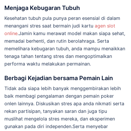
Menjaga Kebugaran Tubuh
Kesehatan tubuh pula punya peran esensial di dalam
menangani stres saat bermain judi kartu
agen slot
online
.Jamin kamu merawat model makan siapa sehat,
memadai berhenti, dan rutin berolahraga. Serta
memelihara kebugaran tubuh, anda mampu menaikkan
tenaga tahan tentang stres dan mengoptimalkan
performa waktu melakukan permainan.
Berbagi Kejadian bersama Pemain Lain
Tidak ada siapa lebih banyak menggembirakan lebih
baik membagi pengalaman dengan pemain poker
onlen lainnya. Diskusikan stres apa anda nikmati serta
rekan partisipan, tanyakan saran dan juga tipu
muslihat mengelola stres mereka, dan eksperimen
gunakan pada diri independen.Serta menyebar