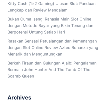
Kitty Cash (1×2 Gaming) Ulusan Slot: Panduan
Lengkap dan Review Mendalam
Bukan Cuma Iseng: Rahasia Main Slot Online
dengan Metode Bayar yang Bikin Tenang dan
Berpotensi Untung Setiap Hari
Rasakan Sensasi Petualangan dan Kemenangan
dengan Slot Online Review Aztec Bonanza yang
Menarik dan Menguntungkan
Berkah Firaun dan Gulungan Ajaib: Pengalaman
Bermain John Hunter And The Tomb Of The
Scarab Queen
Archives