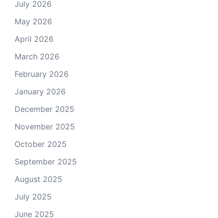
July 2026
May 2026
April 2026
March 2026
February 2026
January 2026
December 2025
November 2025
October 2025
September 2025
August 2025
July 2025
June 2025