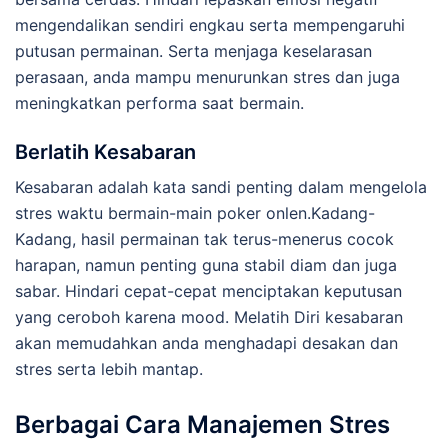
mengendalikan sendiri engkau serta mempengaruhi
putusan permainan. Serta menjaga keselarasan
perasaan, anda mampu menurunkan stres dan juga
meningkatkan performa saat bermain.
Berlatih Kesabaran
Kesabaran adalah kata sandi penting dalam mengelola
stres waktu bermain-main poker onlen.Kadang-
Kadang, hasil permainan tak terus-menerus cocok
harapan, namun penting guna stabil diam dan juga
sabar. Hindari cepat-cepat menciptakan keputusan
yang ceroboh karena mood. Melatih Diri kesabaran
akan memudahkan anda menghadapi desakan dan
stres serta lebih mantap.
Berbagai Cara Manajemen Stres